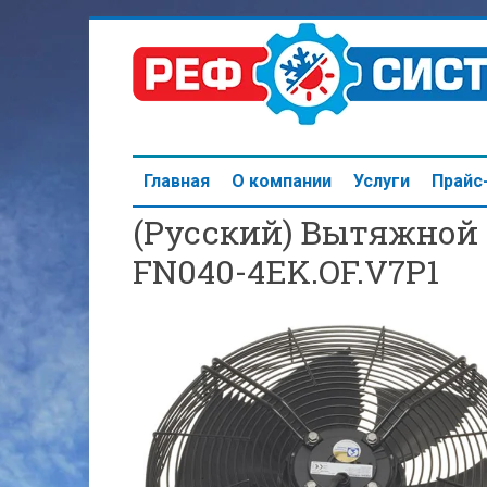
Главная
О компании
Услуги
Прайс
(Русский) Вытяжной 
FN040-4EK.OF.V7P1