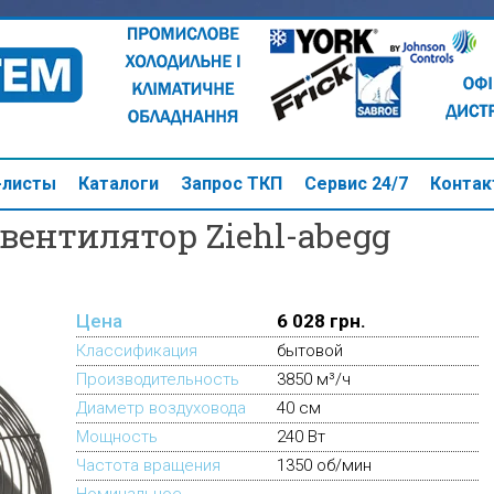
-листы
Каталоги
Запрос ТКП
Cервис 24/7
Конта
вентилятор Ziehl-abegg
Цена
6 028 грн.
Классификация
бытовой
Производительность
3850 м³/ч
Диаметр воздуховода
40 см
Мощность
240 Вт
Частота вращения
1350 об/мин