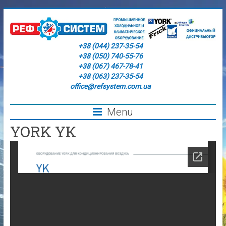
+38 (044) 237-35-54
+38 (050) 740-55-76
+38 (067) 467-78-41
+38 (063) 237-35-54
office@refsystem.com.ua
Menu
YORK YК